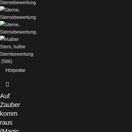
(586)
Hörprobe
Auf
Zauber
komm
raus
(Magic