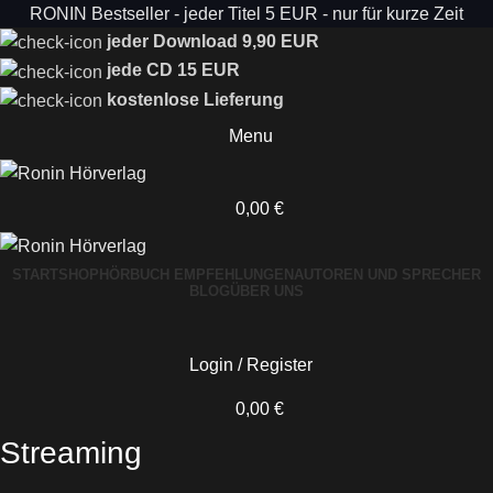
RONIN Bestseller - jeder Titel 5 EUR - nur für kurze Zeit
jeder Download 9,90 EUR
jede CD 15 EUR
kostenlose Lieferung
Menu
0,00
€
START
SHOP
HÖRBUCH EMPFEHLUNGEN
AUTOREN UND SPRECHER
BLOG
ÜBER UNS
Login / Register
0,00
€
Streaming