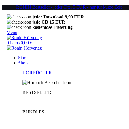
RONIN Bestseller - jeder Titel 5 EUR - nur für kurze Zeit
jeder Download 9,90 EUR
jede CD 15 EUR
kostenlose Lieferung
Menu
0
items
0,00
€
Start
Shop
HÖRBÜCHER
BESTSELLER
BUNDLES