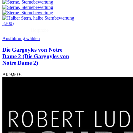
(300)
Hörprobe
Ausführung wählen
Die Gargoyles von Notre
Dame 2 (Die Gargoyles von
Notre Dame 2)
Ab
9,90
€