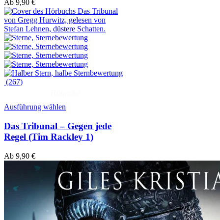
Ab
9,90
€
(267)
Hörprobe
Ausführung wählen
Das Tribunal – Gegen jede
Regel (Tim Rackley 1)
Ab
9,90
€