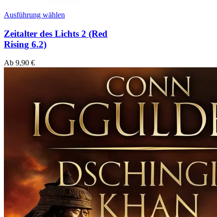
Hörprobe
Ausführung wählen
Zeitalter des Lichts 2 (Red
Rising 6.2)
Ab
9,90
€