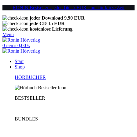
RONIN Bestseller - jeder Titel 5 EUR - nur für kurze Zeit
jeder Download 9,90 EUR
jede CD 15 EUR
kostenlose Lieferung
Menu
0
items
0,00
€
Start
Shop
HÖRBÜCHER
BESTSELLER
BUNDLES