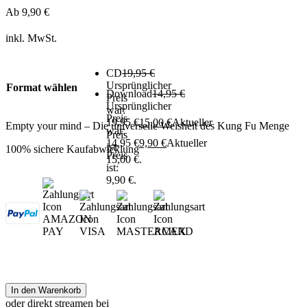
Ab
9,90
€
inkl. MwSt.
CD
19,95
€
Ursprünglicher
Format wählen
Download
14,95
€
Preis
Ursprünglicher
war:
Preis
19,95 €
15,00
€
Aktueller
Empty your mind – Die universelle Weisheit des Kung Fu Menge
war:
Preis
14,95 €
9,90
€
Aktueller
ist:
100% sichere Kaufabwicklung
Preis
15,00 €.
ist:
9,90 €.
In den Warenkorb
oder direkt streamen bei