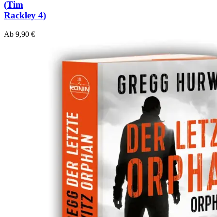
(Tim
Rackley 4)
Ab
9,90
€