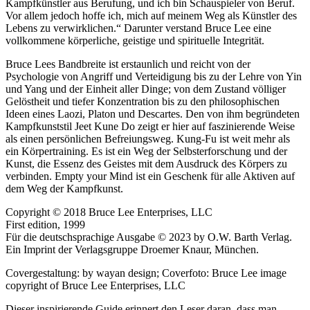
Kampfkünstler aus Berufung, und ich bin Schauspieler von Beruf.
Vor allem jedoch hoffe ich, mich auf meinem Weg als Künstler des
Lebens zu verwirklichen.“ Darunter verstand Bruce Lee eine
vollkommene körperliche, geistige und spirituelle Integrität.
Bruce Lees Bandbreite ist erstaunlich und reicht von der
Psychologie von Angriff und Verteidigung bis zu der Lehre von Yin
und Yang und der Einheit aller Dinge; von dem Zustand völliger
Gelöstheit und tiefer Konzentration bis zu den philosophischen
Ideen eines Laozi, Platon und Descartes. Den von ihm begründeten
Kampfkunststil Jeet Kune Do zeigt er hier auf faszinierende Weise
als einen persönlichen Befreiungsweg. Kung-Fu ist weit mehr als
ein Körpertraining. Es ist ein Weg der Selbsterforschung und der
Kunst, die Essenz des Geistes mit dem Ausdruck des Körpers zu
verbinden. Empty your Mind ist ein Geschenk für alle Aktiven auf
dem Weg der Kampfkunst.
Copyright © 2018 Bruce Lee Enterprises, LLC
First edition, 1999
Für die deutschsprachige Ausgabe © 2023 by O.W. Barth Verlag.
Ein Imprint der Verlagsgruppe Droemer Knaur, München.
Covergestaltung: by wayan design; Coverfoto: Bruce Lee image
copyright of Bruce Lee Enterprises, LLC
Dieser inspirierende Guide erinnert den Leser daran, dass man