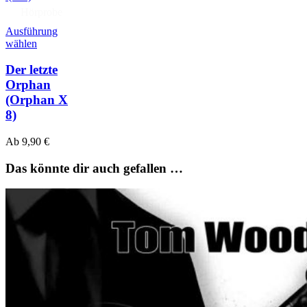
Hörprobe
Ausführung
wählen
Der letzte
Orphan
(Orphan X
8)
Ab
9,90
€
Das könnte dir auch gefallen …