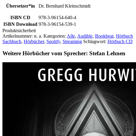
Übersetzer*in
Dr. Bernhard Kleinschmidt
ISBN CD
978-3-96154-640-4
ISBN Download
978-3-96154-539-1
Produktsicherheit
Artikelnummer:
n. a.
Kategorien:
Alle
,
Audible
,
Bookbeat
,
Hörbuch
Sachbuch
,
Hörbücher
,
Spotify
,
Streaming
Schlagwort:
Hörbuch CD
Weitere Hörbücher vom Sprecher: Stefan Lehnen