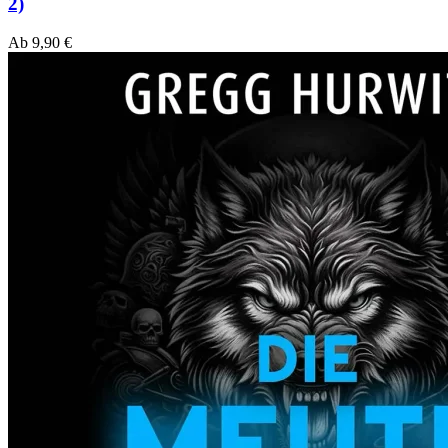
2)
Ab
9,90
€