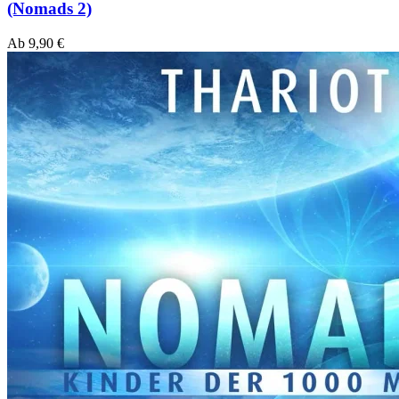
(Nomads 2)
Ab
9,90
€