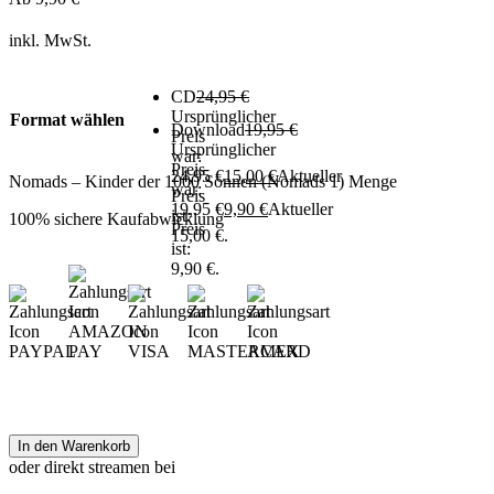
inkl. MwSt.
CD
24,95
€
Ursprünglicher
Format wählen
Download
19,95
€
Preis
Ursprünglicher
war:
Preis
24,95 €
15,00
€
Aktueller
Nomads – Kinder der 1000 Sonnen (Nomads 1) Menge
war:
Preis
19,95 €
9,90
€
Aktueller
ist:
100% sichere Kaufabwicklung
Preis
15,00 €.
ist:
9,90 €.
In den Warenkorb
oder direkt streamen bei