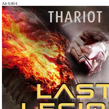
Ab
9,90
€