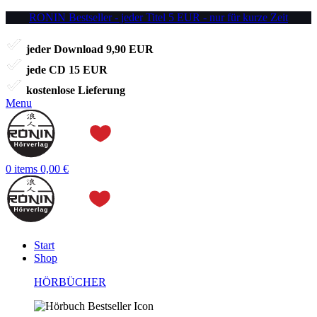
RONIN Bestseller - jeder Titel 5 EUR - nur für kurze Zeit
jeder Download 9,90 EUR
jede CD 15 EUR
kostenlose Lieferung
Menu
0
items
0,00
€
Start
Shop
HÖRBÜCHER