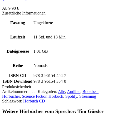
Ab
9,90
€
Zusätzliche Informationen
Fassung
Ungekürzte
Laufzeit
11 Std. und 13 Min.
Dateigroesse
1,01 GB
Reihe
Nomads
ISBN CD
978-3-96154-454-7
ISBN Download
978-3-96154-354-0
Produktsicherheit
Artikelnummer:
n. a.
Kategorien:
Alle
,
Audible
,
Bookbeat
,
Hörbücher
,
Science Fiction Hörbuch
,
Spotify
,
Streaming
Schlagwort:
Hörbuch CD
Weitere Hörbücher vom Sprecher: Tim Gössler