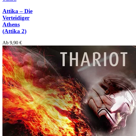
Attika – Die
Verteidiger
Athens
(Attika 2)
Ab
9,90
€