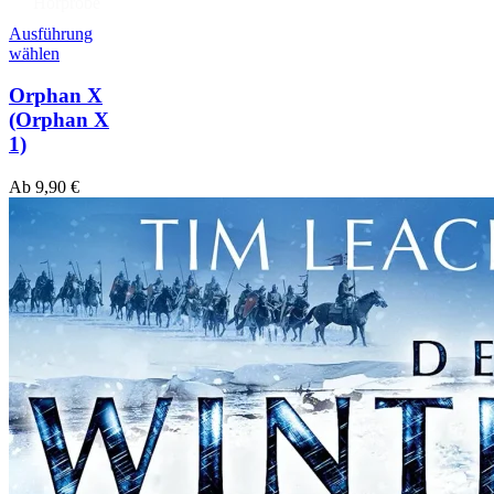
Hörprobe
Ausführung
wählen
Orphan X
(Orphan X
1)
Ab
9,90
€