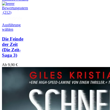
(212)
Hörprobe
Ausführung
wählen
Die Feinde
der Zeit
(Die Zeit-
Saga 3)
Ab
9,90
€