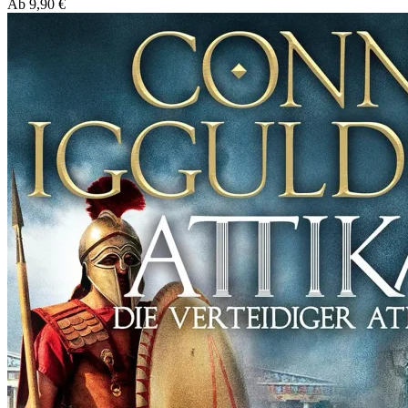
Ab
9,90
€