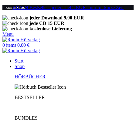
RONIN Bestseller - jeder Titel 5 EUR - nur für kurze Zeit
KOSTENLOS
jeder Download 9,90 EUR
jede CD 15 EUR
kostenlose Lieferung
Menu
0
items
0,00
€
Start
Shop
HÖRBÜCHER
BESTSELLER
BUNDLES