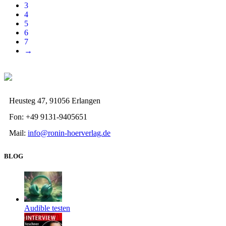
3
4
5
6
7
→
Heusteg 47, 91056 Erlangen
Fon: +49 9131-9405651
Mail:
info@ronin-hoerverlag.de
BLOG
Audible testen