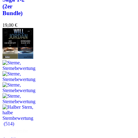
(2er
Bundle)
19,00
€
(514)
Hörprobe