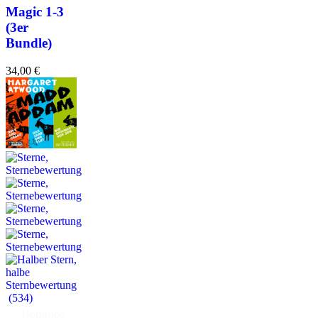
Magic 1-3
(3er
Bundle)
34,00
€
(534)
Hörprobe