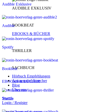
Audible Exklusive
AUDIBLE EXKLUSIV
BOOKBEAT
Audible
EBOOKS & BÜCHER
Spotify
THRILLER
SACHBUCH
Bookbeat
Hörbuch Empfehlungen
Autoren und Sprecher
EBOOKS & BÜCHER
Blog
Über uns
Search
Thriller
Login / Register