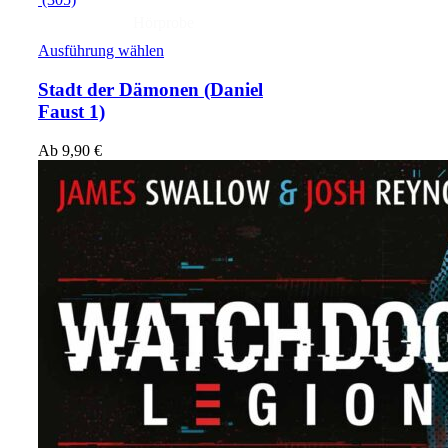
Hörprobe
Ausführung wählen
Stadt der Dämonen
(Daniel
Faust 1)
Ab
9,90
€