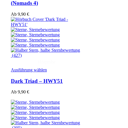
(Nomads 4)
Ab
9,90
€
(427)
Hörprobe
Ausführung wählen
Dark Triad – HWY51
Ab
9,90
€
(305)