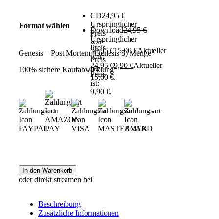
CD
24,95
€
Ursprünglicher
Format wählen
Download
24,95
€
Preis
Ursprünglicher
war:
Preis
24,95 €
15,00
€
Aktueller
Genesis – Post Mortem (Genesis 3) Menge
war:
Preis
24,95 €
9,90
€
Aktueller
ist:
100% sichere Kaufabwicklung
Preis
15,00 €.
ist:
9,90 €.
In den Warenkorb
oder direkt streamen bei
Beschreibung
Zusätzliche Informationen