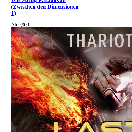
Das String-Paradoxon
(Zwischen den Dimensionen
1)
Ab
9,90
€