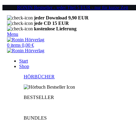
RONIN Bestseller - jeder Titel 5 EUR - nur für kurze Zeit
jeder Download 9,90 EUR
jede CD 15 EUR
kostenlose Lieferung
Menu
0
items
0,00
€
Start
Shop
HÖRBÜCHER
BESTSELLER
BUNDLES