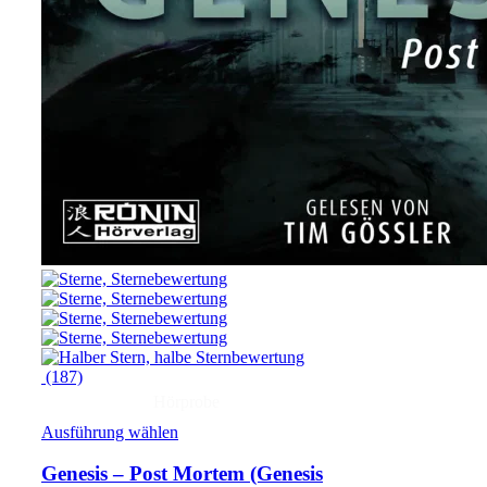
(187)
Hörprobe
Ausführung wählen
Genesis – Post Mortem
(Genesis