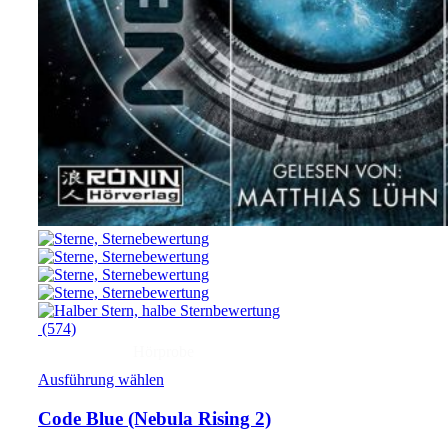
(574)
Hörprobe
Ausführung wählen
Code Blue
(Nebula Rising 2)