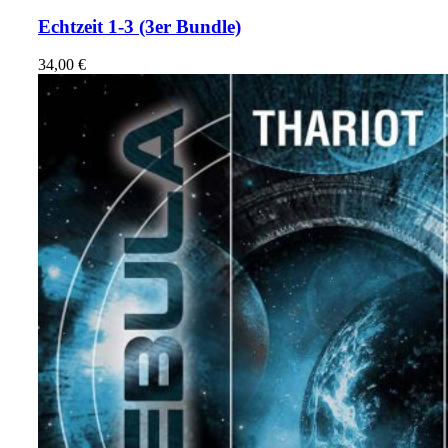
Echtzeit 1-3
(3er Bundle)
34,00
€