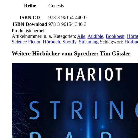
Reihe
Genesis
ISBN CD
978-3-96154-440-0
ISBN Download
978-3-96154-340-3
Produktsicherheit
Artikelnummer:
n. a.
Kategorien:
Alle
,
Audible
,
Bookbeat
,
Hörb
Science Fiction Hörbuch
,
Spotify
,
Streaming
Schlagwort:
Hörbu
Weitere Hörbücher vom Sprecher: Tim Gössler